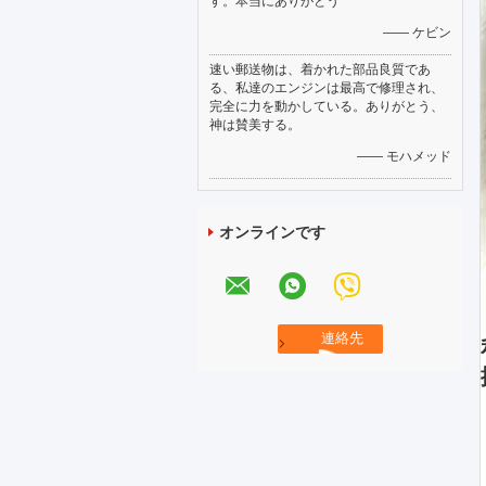
す。本当にありがとう
—— ケビン
速い郵送物は、着かれた部品良質であ
る、私達のエンジンは最高で修理され、
完全に力を動かしている。ありがとう、
神は賛美する。
—— モハメッド
オンラインです