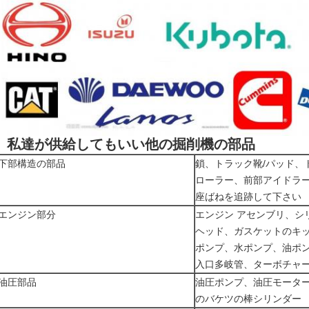
私達が供給してもいい他の掘削機の部品
下部構造の部品
鎖、トラック靴/パッド、
ローラー、前部アイドラ
座ばねを追跡して下さい
エンジン部分
エンジン アセンブリ、シ
ヘッド、ガスケットのキ
ポンプ、水ポンプ、油ポ
入口多岐管、ターボチャ
油圧部品
油圧ポンプ、油圧モータ
のバケツの棒シリンダー