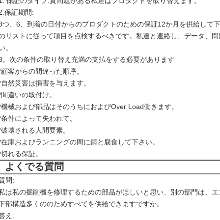
1. 保証のタイプ:質問題がある私達はプロダクトを取り替えます。
2.保証期間:
3つ、6、到着の日付からのプロダクトのための保証12か月を供給して
のリストに従って項目を点検するべきです。私達と連絡し、データ、問
い。
3。次の条件の取り替え充満の支払をする必要があります
*顧客からの間違った順序。
*自然災害は損害を与えます。
*間違いの取付け。
*機械および部品はそのうちにおよびOver Load働きます。
*条件によって失われて。
*破壊される人間要素。
*在庫およびランニングの間に錆と腐食して下さい。
*切れる保証。
よくでる質問
質問:
私は私の掘削機を修理するための部品がほしいと思い、別の部門は、エ
下部構造多くののためすべてを供給できますですか。
答え: