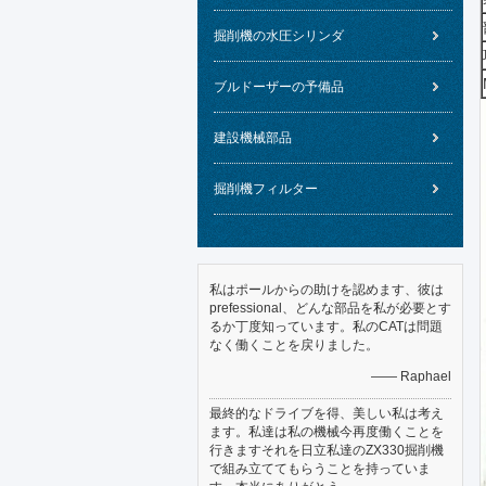
掘削機の水圧シリンダ
ブルドーザーの予備品
建設機械部品
掘削機フィルター
私はポールからの助けを認めます、彼は
prefessional、どんな部品を私が必要とす
るか丁度知っています。私のCATは問題
なく働くことを戻りました。
—— Raphael
最終的なドライブを得、美しい私は考え
ます。私達は私の機械今再度働くことを
行きますそれを日立私達のZX330掘削機
で組み立ててもらうことを持っていま