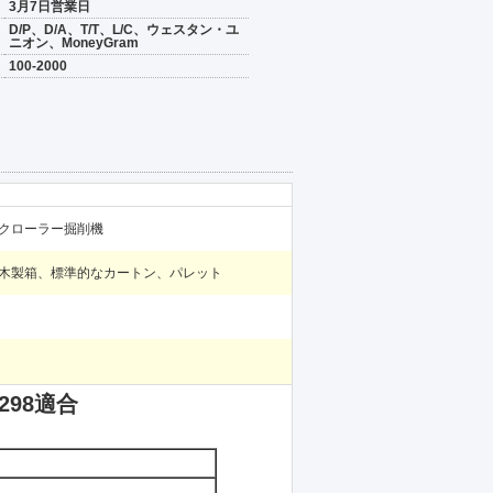
3月7日営業日
D/P、D/A、T/T、L/C、ウェスタン・ユ
ニオン、MoneyGram
100-2000
クローラー掘削機
木製箱、標準的なカートン、パレット
298適合