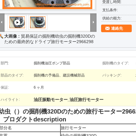
受渡し時間:
支払条件:
供給の能力:
連絡先
大画像 :
貿易保証の掘削機幼虫の掘削機320Dの
ための最終的なドライブ旅行モーター2966298
部門:
掘削機油圧ポンプ部品
掘削機のタイプ:
部品のタイプ:
掘削機の予備品、建設機械部品
パッキング:
保証:
6 ヶ月
油圧振動モーター
油圧旅行モーター
ハイライト:
,
幼虫（）の掘削機320Dのための旅行モーター2966
プロダクトdescription
部分名
旅行モーター
装置
幼虫の掘削機320D