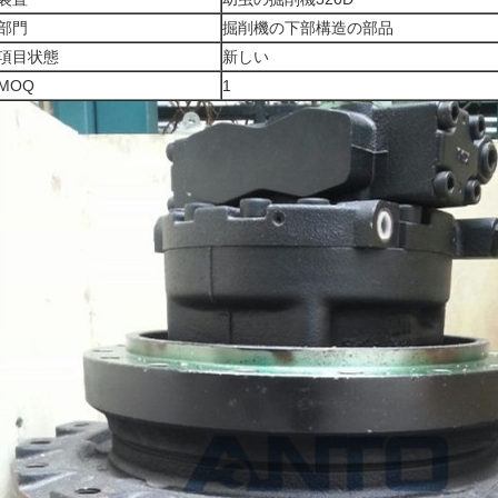
部門
掘削機の下部構造の部品
項目状態
新しい
MOQ
1