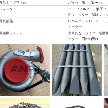
部品を得て下さい
バケツ、歯、ブレーカ。
フィルター
エア フィルター、油圧フ
料フィルター、試験フィ
電気部品
CPUのコントローラー、ワ
モーター…
変速機システム
最終的なドライブ、振動
ーター、回転軸受け