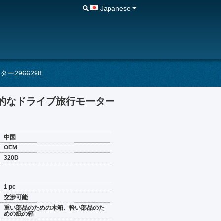
Japanese
2966298
終的なドライブ旅行モーター
中国
OEM
320D
1 pc
交渉可能
重い部品のための木箱、軽い部品のた
めの紙の箱