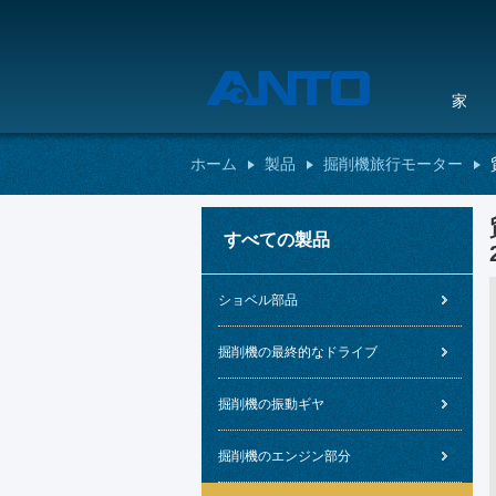
家
ホーム
製品
掘削機旅行モーター
すべての製品
ショベル部品
掘削機の最終的なドライブ
掘削機の振動ギヤ
掘削機のエンジン部分