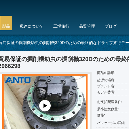
製品
私達について
工場旅行
品質管理
ブログ
貿易保証の掘削機幼虫の掘削機320Dのための最終的なドライブ旅行モーター
貿易保証の掘削機幼虫の掘削機320Dのための最
2966298
商品の詳細:
起源の場所:
ブランド名:
モデル番号:
お支払配送条件:
最小注文数量:
価格:
パッケージの詳細: