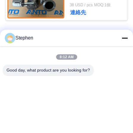
シ
735B 740B用
38 USD / pcs MOQ:1個
連絡先
ー
ポ
人気カテゴリ
すべて
リ
Stephen
シ
掘削機の最終的なド
8:12 AM
ショベル部品
ー
ライブ
Good day, what product are you looking for?
掘削機のエンジン部
掘削機の振動ギヤ
分
掘削機の振動モータ
掘削機旅行モーター
ー
掘削機軸受け
掘削機油圧ポンプ