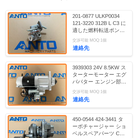
ブ
201-0877 ULKP0034
ロ
121-3220 312B L C3 に
適した燃料転送ポンプ
グ
掘削機のスペアパーツ
交渉可能 MOQ:1個
3
連絡先
地
3939303 24V 8.5KW ス
図
ターターモーター エグ
ババター エンジン部品
6CT C8.3 37MT
プ
交渉可能 MOQ:1個
連絡先
ラ
イ
450-0544 424-3441 タ
ーボチャージャー ショ
バ
ベルスペアパーツ C15