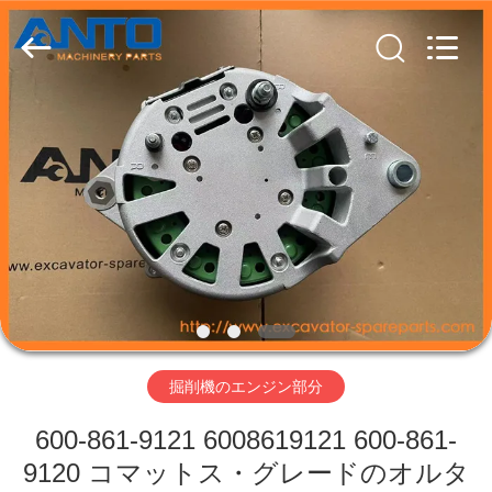
ー.
Copyright
©
2017
-
2026
Guangzhou
Anto
家
Machinery
Parts
Co.,Ltd..
All
Rights
製
Reserved.
品
私
達
掘削機のエンジン部分
に
600-861-9121 6008619121 600-861-
つ
9120 コマットス・グレードのオルタ