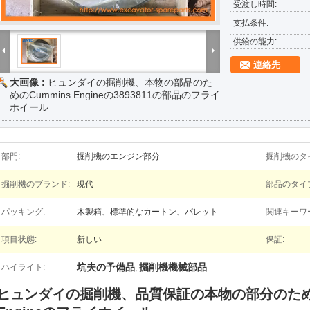
受渡し時間:
支払条件:
供給の能力:
連絡先
大画像 :
ヒュンダイの掘削機、本物の部品のた
めのCummins Engineの3893811の部品のフライ
ホイール
部門:
掘削機のエンジン部分
掘削機のタ
掘削機のブランド:
現代
部品のタイ
パッキング:
木製箱、標準的なカートン、パレット
関連キーワ
項目状態:
新しい
保証:
坑夫の予備品
掘削機機械部品
ハイライト:
,
ヒュンダイの掘削機、品質保証の本物の部分のための389