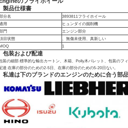
Engineのフライホイール
製品仕様書
部分名
3893811フライホイール
適用
ヒュンダイの掘削機
部門
エンジン部分
項目状態
、無傷未使用、真新しい
MOQ
1
包装および配達
包装の細部:標準的な輸出カートン、木箱、Polly木パレット、包装のフ
配達:在庫の部分のための2-5日、在庫の部分のための5-20日ない。
私達は下のブランドのエンジンのために合う部