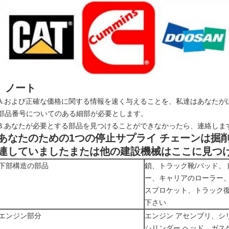
ノート
A.および正確な価格に関する情報を速く与えることを、私達はあなたが
部品番号についてのある細部が必要とします。
B.あなたが必要とする部品を見つけることができなかったら、連絡しま
あなたのための1つの停止サプライ チェーンは掘
連していましたまたは他の建設機械はここに見つ
下部構造の部品
鎖、トラック靴/パッド、
ー、キャリアのローラー
スプロケット、トラック
下さい
エンジン部分
エンジン アセンブリ、シ
シリンダー ヘッド、ガス