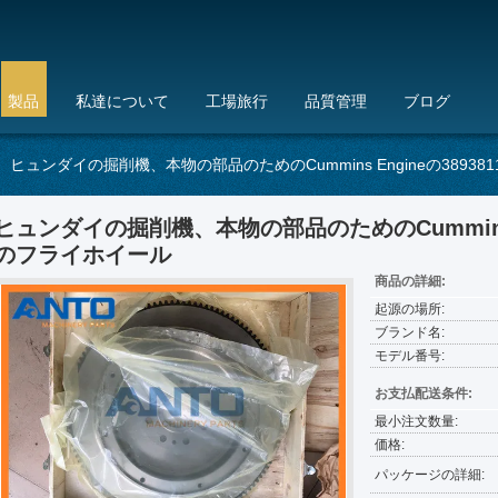
製品
私達について
工場旅行
品質管理
ブログ
ヒュンダイの掘削機、本物の部品のためのCummins Engineの3893
ヒュンダイの掘削機、本物の部品のためのCummins E
のフライホイール
商品の詳細:
起源の場所:
ブランド名:
モデル番号:
お支払配送条件:
最小注文数量:
価格:
パッケージの詳細: