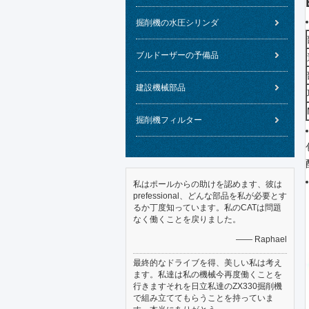
掘削機の水圧シリンダ
ブルドーザーの予備品
建設機械部品
掘削機フィルター
私はポールからの助けを認めます、彼は
prefessional、どんな部品を私が必要とす
るか丁度知っています。私のCATは問題
なく働くことを戻りました。
—— Raphael
最終的なドライブを得、美しい私は考え
ます。私達は私の機械今再度働くことを
行きますそれを日立私達のZX330掘削機
で組み立ててもらうことを持っていま