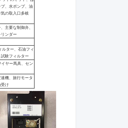
ンプ、水ポンプ、油
排気の取入口多岐
ー、主要な制御弁、
シリンダー
ィルター、石油フィ
、試験フィルター
ワイヤー馬具、セン
変速機、旅行モータ
軸受け