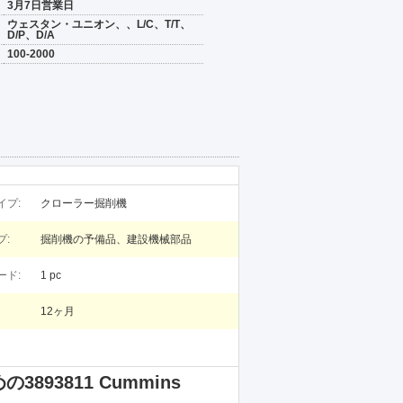
3月7日営業日
ウェスタン・ユニオン、、L/C、T/T、
D/P、D/A
100-2000
イプ:
クローラー掘削機
プ:
掘削機の予備品、建設機械部品
ード:
1 pc
12ヶ月
3811 Cummins