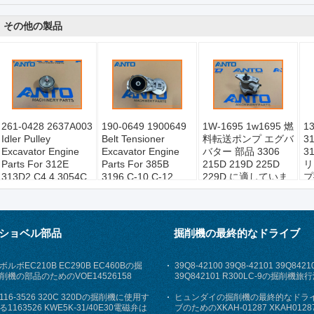
その他の製品
261-0428 2637A003
190-0649 1900649
1W-1695 1w1695 燃
13
Idler Pulley
Belt Tensioner
料転送ポンプ エグバ
3
Excavator Engine
Excavator Engine
バター 部品 3306
3
Parts For 312E
Parts For 385B
215D 219D 225D
リ
313D2 C4.4 3054C
3196 C-10 C-12
229D に適していま
プ
C6.6
C18 C7 C9
す
ー
ショベル部品
掘削機の最終的なドライブ
ボルボEC210B EC290B EC460Bの掘
39Q8-42100 39Q8-42101 39Q8421
削機の部品のためのVOE14526158
39Q842101 R300LC-9の掘削機旅
14526158点火の始動機スイッチ
速装置
116-3526 320C 320Dの掘削機に使用す
ヒュンダイの掘削機の最終的なドラ
る1163526 KWE5K-31/40E30電磁弁は
ブのためのXKAH-01287 XKAH0128