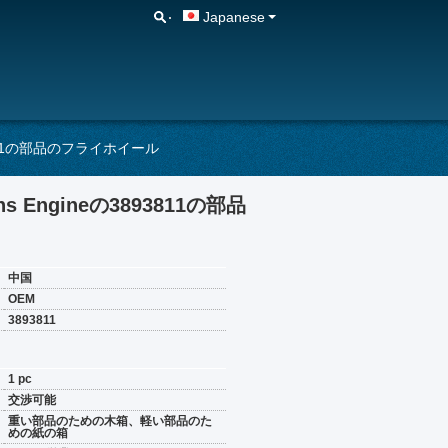
Japanese
811の部品のフライホイール
ngineの3893811の部品
中国
OEM
3893811
1 pc
交渉可能
重い部品のための木箱、軽い部品のた
めの紙の箱