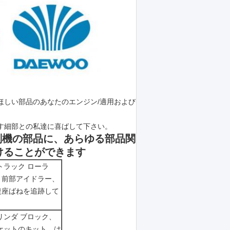
ほしい部品のあなたのエンジン/適用および
す細部との私達に喜ばして下さい。
削機の部品に、あらゆる部品関
けることができます
トラック ローラ
、前部アイドラー、
復座ばねを追跡して
リンダ ブロック、
ケットのキット、は