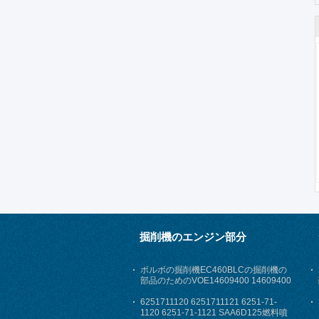
掘削機のエンジン部分
ボルボの掘削機EC460BLCの掘削機の
部品のためのVOE14609400 14609400
空気取り入れ口のホース
6251711120 6251711121 6251-71-
1120 6251-71-1121 SAA6D125燃料噴