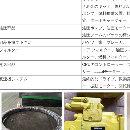
さみ金のキット、燃料ポ
ポンプ、燃料噴射装置、
管、ターボチャージャー
油圧部品
油圧ポンプ、油圧モータ
油圧ブームのバケツの棒
部品を得て下さい
バケツ、歯、ブレーカ。
フィルター
エア フィルター、油圧フ
ルター、燃料フィルター
電気部品
CPUのコントローラー、
サー、accelモーター…
変速機システム
最終的なドライブ、振動
ー、振動モーター、回転