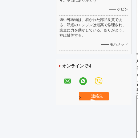
す。本当にありがとう
—— ケビン
速い郵送物は、着かれた部品良質であ
る、私達のエンジンは最高で修理され、
完全に力を動かしている。ありがとう、
神は賛美する。
—— モハメッド
オンラインです