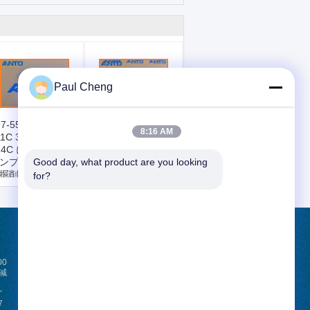
Paul Cheng
7-5541 1375541
65.11101-7356
8:16 AM
11C 312C 313D
106675-466F 燃料
14C に適したガソ
注入ポンプ
ンプリミングポン
Good day, what product are you looking 
DOOSAN MEGA
掘削機のスペアパ
300-V の掘削機のス
for?
ツ
ペアパーツ
見積依頼
00
送信
行減
イ
7