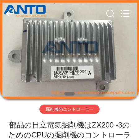
ー.
Copyright
©
2017
-
2026
Guangzhou
Anto
家
Machinery
Parts
Co.,Ltd..
All
Rights
製
Reserved.
品
私
達
掘削機のコントローラー
に
部品の日立電気掘削機はZX200 -3の
つ
ためのCPUの掘削機のコントローラ