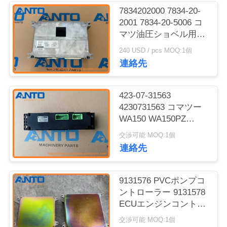
7834202000 7834-20-
ブ
2001 7834-20-5006 コ
マツ油圧ショベル用
ロ
ECUコントローラー
240 USD / pcs MOQ:1個
グ
連絡先
地
423-07-31563
4230731563 コマツー
図
WA150 WA150PZ
WA200 WA200PZの制
交渉可能 MOQ:1個
御パネルのフィッティ
連絡先
プ
ング
ラ
9131576 PVCポンプコ
イ
ントローラー 9131578
ECUエンジンコントロ
バ
ーラー 日立 EX120-3
交渉可能 MOQ:1個