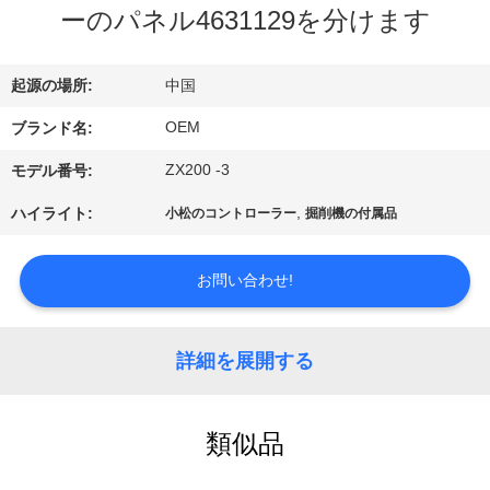
い
ーのパネル4631129を分けます
て
起源の場所:
中国
工
OEM
ブランド名:
場
ZX200 -3
モデル番号:
旅
,
ハイライト:
小松のコントローラー
掘削機の付属品
行
お問い合わせ!
品
詳細を展開する
質
管
類似品
理