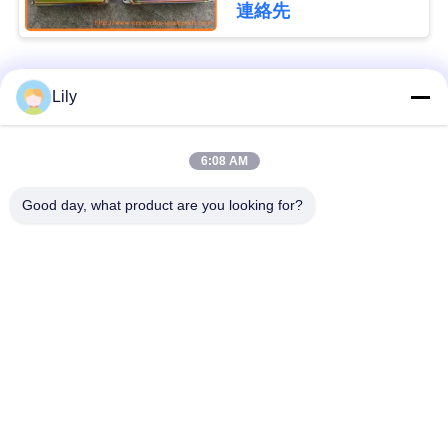
掘削機コントローラー
シ
連絡先
用
ー
ポ
人気カテゴリ
すべて
Lily
リ
掘削機の最終的なド
6:08 AM
シ
ショベル部品
ライブ
Good day, what product are you looking for?
ー
掘削機のエンジン部
掘削機の振動ギヤ
分
掘削機の振動モータ
掘削機旅行モーター
ー
掘削機軸受け
掘削機油圧ポンプ