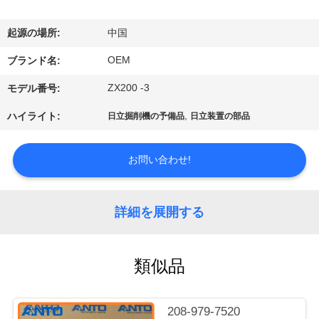
い
て
起源の場所:
中国
OEM
ブランド名:
工
ZX200 -3
モデル番号:
場
,
ハイライト:
日立掘削機の予備品
日立装置の部品
旅
行
お問い合わせ!
品
詳細を展開する
質
類似品
管
理
208-979-7520