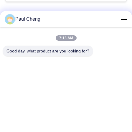
シ
ー
人気カテゴリ
すべて
Paul Cheng
ポ
リ
掘削機の最終的なド
7:13 AM
ショベル部品
ライブ
シ
Good day, what product are you looking for?
ー
掘削機のエンジン部
掘削機の振動ギヤ
分
掘削機の振動モータ
掘削機旅行モーター
ー
掘削機軸受け
掘削機油圧ポンプ