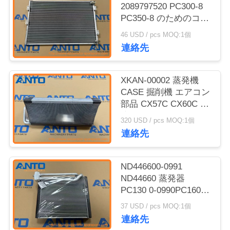
2089797520 PC300-8
ブ
PC350-8 のためのコン
デンサー KOMATSU 掘
46 USD / pcs MOQ:1個
ロ
削機のエアコン部品
連絡先
グ
XKAN-00002 蒸発機
CASE 掘削機 エアコン
地
部品 CX57C CX60C に
図
適しています
320 USD / pcs MOQ:1個
連絡先
プ
ND446600-0991
ラ
ND44660 蒸発器
PC130 0-0990PC160
イ
のための KOMATSU 掘
37 USD / pcs MOQ:1個
バ
削機の予備品
連絡先