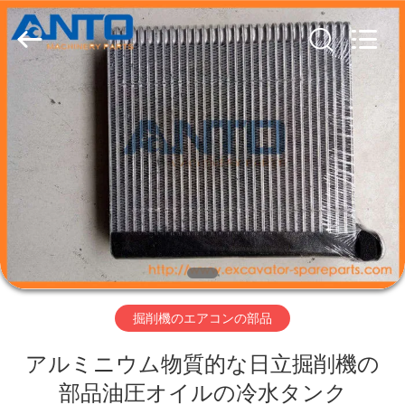
ー.
Copyright
©
2017
-
2026
Guangzhou
Anto
家
Machinery
Parts
Co.,Ltd..
All
Rights
製
Reserved.
品
私
達
掘削機のエアコンの部品
に
アルミニウム物質的な日立掘削機の
つ
部品油圧オイルの冷水タンク